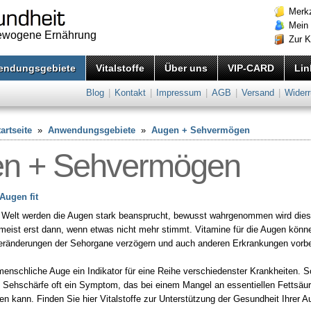
Merkz
Mein
gewogene Ernährung
Zur 
endungsgebiete
Vitalstoffe
Über uns
VIP-CARD
Lin
Blog
|
Kontakt
|
Impressum
|
AGB
|
Versand
|
Widerr
artseite
»
Anwendungsgebiete
»
Augen + Sehvermögen
n + Sehvermögen
 Augen fit
 Welt werden die Augen stark beansprucht, bewusst wahrgenommen wird die
eist erst dann, wenn etwas nicht mehr stimmt. Vitamine für die Augen könn
Veränderungen der Sehorgane verzögern und auch anderen Erkrankungen vorb
enschliche Auge ein Indikator für eine Reihe verschiedenster Krankheiten. So
e Sehschärfe oft ein Symptom, das bei einem Mangel an essentiellen Fettsäu
den kann. Finden Sie hier Vitalstoffe zur Unterstützung der Gesundheit Ihrer 