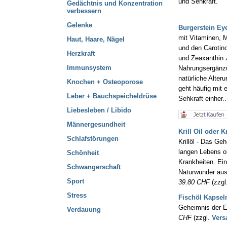
und Sehkraft.
Gedächtnis und Konzentration
verbessern
Gelenke
Burgerstein Eye
mit Vitaminen, M
Haut, Haare, Nägel
und den Carotino
Herzkraft
und Zeaxanthin 
Immunsystem
Nahrungsergänz
natürliche Alter
Knochen + Osteoporose
geht häufig mit 
Leber + Bauchspeicheldrüse
Sehkraft einher..
Liebesleben / Libido
Männergesundheit
Krill Oil oder K
Schlafstörungen
Krillöl - Das Ge
langen Lebens 
Schönheit
Krankheiten. Ein
Schwangerschaft
Naturwunder au
Sport
39.80 CHF
(zzgl
Stress
Fischöl Kapsel
Geheimnis der 
Verdauung
CHF
(zzgl.
Vers