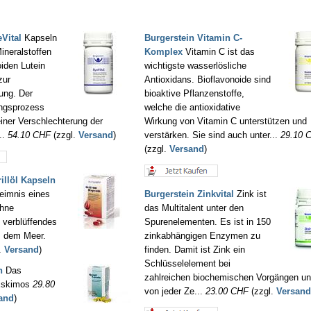
Vital
Kapseln
Burgerstein Vitamin C-
ineralstoffen
Komplex
Vitamin C ist das
iden Lutein
wichtigste wasserlösliche
zur
Antioxidans. Bioflavonoide sind
ung. Der
bioaktive Pflanzenstoffe,
ungsprozess
welche die antioxidative
einer Verschlechterung der
Wirkung von Vitamin C unterstützen und
..
54.10 CHF
(zzgl.
Versand
)
verstärken. Sie sind auch unter...
29.10 
(zzgl.
Versand
)
rillöl Kapseln
heimnis eines
Burgerstein Zinkvital
Zink ist
ohne
das Multitalent unter den
 verblüffendes
Spurenelementen. Es ist in 150
s dem Meer.
zinkabhängigen Enzymen zu
.
Versand
)
finden. Damit ist Zink ein
Schlüsselelement bei
n
Das
zahlreichen biochemischen Vorgängen un
Eskimos
29.80
von jeder Ze...
23.00 CHF
(zzgl.
Versand
and
)