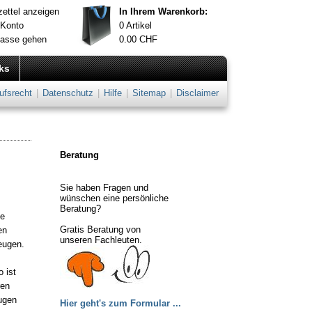
ettel anzeigen
In Ihrem Warenkorb:
 Konto
0
Artikel
Kasse gehen
0.00
CHF
ks
ufsrecht
|
Datenschutz
|
Hilfe
|
Sitemap
|
Disclaimer
Beratung
Sie haben Fragen und
wünschen eine persönliche
Beratung?
se
Gratis Beratung von
en
unseren Fachleuten.
eugen.
 ist
ren
Augen
Hier geht's zum Formular ...