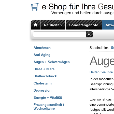
Vorbeugen und heilen durch aus
Neuheiten
Sonderangebote
Anw
Abnehmen
Sie sind hier:
St
Anti Aging
Auge
Augen + Sehvermögen
Blase + Niere
Halten Sie Ihre
Bluthochdruck
In der modernen
Cholesterin
Beanspruchung m
altersbedingte 
Depression
Energie + Vitalität
Ebenso ist das m
eine vermindert
Frauengesundheit /
Wechseljahre
festgestellt wer