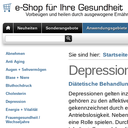
Vorbeugen und heilen durch ausgewogene Ernäh
Neuheiten
Sonderangebote
Anwendungsgebiete
Abnehmen
Sie sind hier:
Startseite
Anti Aging
Depressio
Augen + Sehvermögen
Blase + Niere
Diätetische Behandlu
Bluthochdruck
Depressionen gelten inz
Cholesterin
gehören zu den affekti
Depression
gekennzeichnet durch 
Energie + Vitalität
Antriebslosigkeit. Neb
Frauengesundheit /
eine Rolle spielen. Durc
Wechseljahre