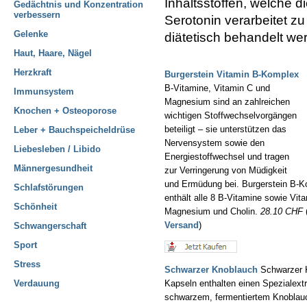
Inhaltsstoffen, welche d
Gedächtnis und Konzentration
verbessern
Serotonin verarbeitet 
Gelenke
diätetisch behandelt we
Haut, Haare, Nägel
Herzkraft
Burgerstein Vitamin B-Komplex
B-Vitamine, Vitamin C und
Immunsystem
Magnesium sind an zahlreichen
Knochen + Osteoporose
wichtigen Stoffwechselvorgängen
beteiligt – sie unterstützen das
Leber + Bauchspeicheldrüse
Nervensystem sowie den
Liebesleben / Libido
Energiestoffwechsel und tragen
Männergesundheit
zur Verringerung von Müdigkeit
und Ermüdung bei. Burgerstein B-
Schlafstörungen
enthält alle 8 B-Vitamine sowie Vit
Schönheit
Magnesium und Cholin.
28.10 CHF
(
Versand
)
Schwangerschaft
Sport
Stress
Schwarzer Knoblauch
Schwarzer 
Verdauung
Kapseln enthalten einen Spezialext
schwarzem, fermentiertem Knoblau