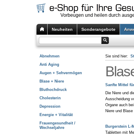
Vorbeugen und heilen durch aus
Neuheiten
Sonderangebote
Anw
Abnehmen
Sie sind hier:
St
Anti Aging
Blas
Augen + Sehvermögen
Blase + Niere
Sanfte Mittel f
Bluthochdruck
Die Niere und di
Cholesterin
Ausscheidung vo
Organe auch bei 
Depression
Niere und Blase 
Energie + Vitalität
Frauengesundheit /
Burgerstein L-
Wechseljahre
Tabletten mit Me