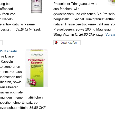
ung bei
Preiselbeer Trinkgranulat wird
ffbedarf. -
aus frischen, wild
Aufbau von
gewachsenen und erlesenen Bio-Preiselb
d Nägeln
hergestellt. 1 Sachet Trinkgranulat enthäl
ne antioxidativ wirksame
nativen Preiselbeertrockenextrakt aus 25
besitzt ...
39.10 CHF
(zzgl.
Preiselbeeren, sowie 100mg Magnesium 
30mg Vitamin C.
26.80 CHF
(zzgl.
Versa
US Kapseln
hre Blase.
s Kapseln
konzentrierten
ckenextrakt aus
ewachsenen und
lbeeren, sowie
reiselbeeren
navien optimale
ungen in einem natürlichen
gedeihen ohne Einsatz von
anzenschutzmitteln.
36.80 CHF