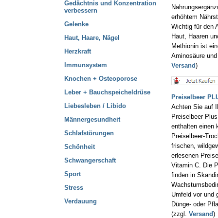
Gedächtnis und Konzentration
Nahrungsergänz
verbessern
erhöhtem Nährsto
Gelenke
Wichtig für den 
Haut, Haaren un
Haut, Haare, Nägel
Methionin ist ei
Herzkraft
Aminosäure und 
Immunsystem
Versand
)
Knochen + Osteoporose
Leber + Bauchspeicheldrüse
Preiselbeer PL
Liebesleben / Libido
Achten Sie auf I
Preiselbeer Plu
Männergesundheit
enthalten einen 
Schlafstörungen
Preiselbeer-Tro
frischen, wildg
Schönheit
erlesenen Preise
Schwangerschaft
Vitamin C. Die P
Sport
finden in Skandi
Wachstumsbeding
Stress
Umfeld vor und 
Verdauung
Dünge- oder Pfl
(zzgl.
Versand
)