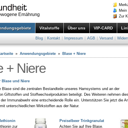
Merkz
Mein
gewogene Ernährung
Zur 
endungsgebiete
Vitalstoffe
Über uns
VIP-CARD
Lin
Blog
|
Kontakt
|
Impressum
|
AGB
|
Versand
|
Widerr
artseite
»
Anwendungsgebiete
»
Blase + Niere
e + Niere
ür Blase und Niere
e Blase sind die zentralen Bestandteile unseres Harnsystems und an der
n Giftstoffen und Stoffwechselprodukten beteiligt. Des Weiteren nehmen die
der Immunabwehr eine entscheidende Rolle ein. Unterstützen Sie jetzt die Ar
mit unterschiedlichen Wirkstoffen aus der Natur.
Methionin
Preiselbeer Trinkgranulat
thionin zur
Achten Sie auf Ihre Blase.