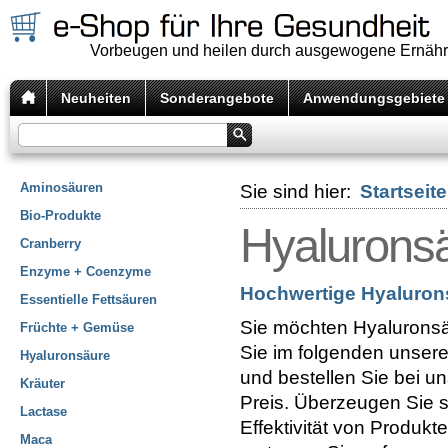
Vorbeugen und heilen durch ausgewogene Ernäh
Neuheiten
Sonderangebote
Anwendungsgebiete
Aminosäuren
Sie sind hier:
Startseite
Bio-Produkte
Hyalurons
Cranberry
Enzyme + Coenzyme
Hochwertige Hyalurons
Essentielle Fettsäuren
Sie möchten Hyaluronsä
Früchte + Gemüse
Sie im folgenden unser
Hyaluronsäure
und bestellen Sie bei un
Kräuter
Preis. Überzeugen Sie s
Lactase
Effektivität von Produk
Maca