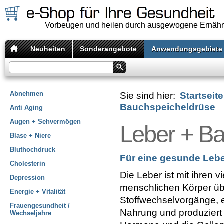
Vorbeugen und heilen durch ausgewogene Ernäh
Neuheiten
Sonderangebote
Anwendungsgebiete
Abnehmen
Sie sind hier:
Startseite
Bauchspeicheldrüse
Anti Aging
Augen + Sehvermögen
Leber + B
Blase + Niere
Bluthochdruck
Für eine gesunde Leb
Cholesterin
Die Leber ist mit ihren v
Depression
menschlichen Körper üb
Energie + Vitalität
Stoffwechselvorgänge, e
Frauengesundheit /
Nahrung und produziert 
Wechseljahre