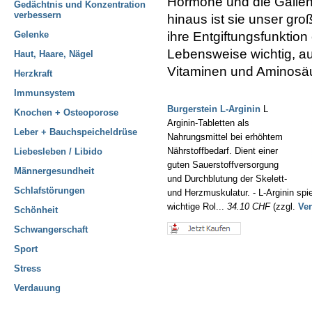
Hormone und die Gallenf
Gedächtnis und Konzentration
verbessern
hinaus ist sie unser gro
Gelenke
ihre Entgiftungsfunktion
Lebensweise wichtig, a
Haut, Haare, Nägel
Vitaminen und Aminosäu
Herzkraft
Immunsystem
Burgerstein L-Arginin
L
Knochen + Osteoporose
Arginin-Tabletten als
Leber + Bauchspeicheldrüse
Nahrungsmittel bei erhöhtem
Nährstoffbedarf. Dient einer
Liebesleben / Libido
guten Sauerstoffversorgung
Männergesundheit
und Durchblutung der Skelett-
Schlafstörungen
und Herzmuskulatur. - L-Arginin spie
wichtige Rol...
34.10 CHF
(zzgl.
Ve
Schönheit
Schwangerschaft
Sport
Stress
Verdauung