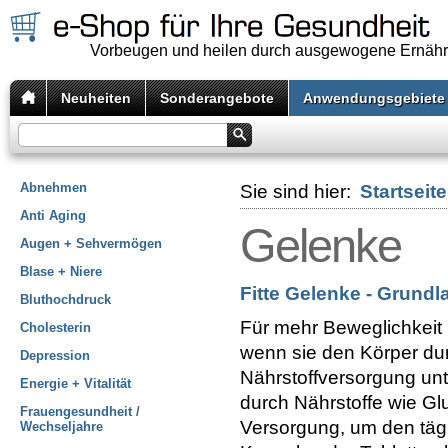
Vorbeugen und heilen durch ausgewogene Ernäh
Neuheiten
Sonderangebote
Anwendungsgebiete
Abnehmen
Sie sind hier:
Startseite
Anti Aging
Gelenke
Augen + Sehvermögen
Blase + Niere
Fitte Gelenke - Grundl
Bluthochdruck
Für mehr Beweglichkeit 
Cholesterin
wenn sie den Körper du
Depression
Nährstoffversorgung unt
Energie + Vitalität
durch Nährstoffe wie G
Frauengesundheit /
Versorgung, um den täg
Wechseljahre