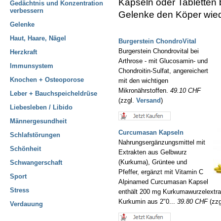
Kapseln oder Tabletten
Gedächtnis und Konzentration
verbessern
Gelenke den Köper wied
Gelenke
Haut, Haare, Nägel
Burgerstein ChondroVital
Burgerstein Chondrovital bei
Herzkraft
Arthrose - mit Glucosamin- und
Immunsystem
Chondroitin-Sulfat, angereichert
Knochen + Osteoporose
mit den wichtigen
Mikronährstoffen.
49.10 CHF
Leber + Bauchspeicheldrüse
(zzgl.
Versand
)
Liebesleben / Libido
Männergesundheit
Curcumasan Kapseln
Schlafstörungen
Nahrungsergänzungsmittel mit
Schönheit
Extrakten aus Gelbwurz
(Kurkuma), Grüntee und
Schwangerschaft
Pfeffer, ergänzt mit Vitamin C
Sport
Alpinamed Curcumasan Kapsel
Stress
enthält 200 mg Kurkumawurzelextra
Kurkumin aus 2"0...
39.80 CHF
(zzg
Verdauung